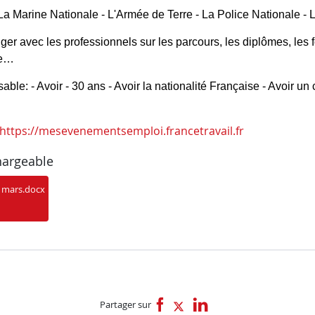
 La Marine Nationale - L'Armée de Terre - La Police Nationale - 
r avec les professionnels sur les parcours, les diplômes, les fo
re… 
ble: - Avoir - 30 ans - Avoir la nationalité Française - Avoir un c
https://mesevenementsemploi.francetravail.fr
hargeable
0 mars.docx
Partager sur