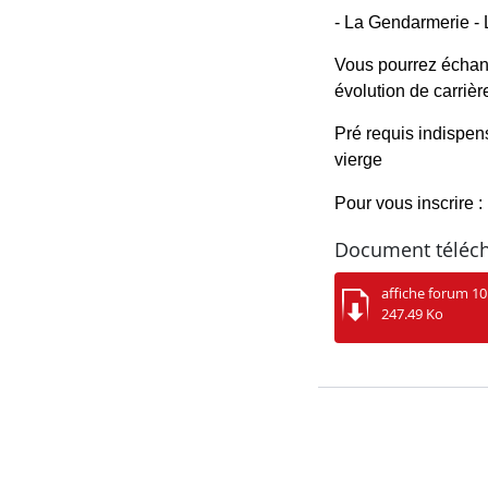
- La Gendarmerie 
-
Vous pourrez échange
évolution de carriè
Pré requis indispensa
vierge 
Pour vous inscrire : 
Document téléc
affiche forum 1
247.49 Ko