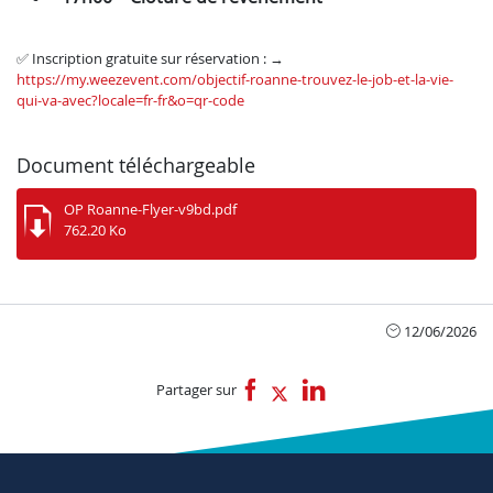
✅ Inscription gratuite sur réservation : →
https://my.weezevent.com/objectif-roanne-trouvez-le-job-et-la-vie-
qui-va-avec?locale=fr-fr&o=qr-code
Document téléchargeable
OP Roanne-Flyer-v9bd.pdf
762.20 Ko
12/06/2026
Partager sur