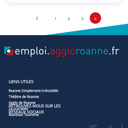
1
2
3
4
LIENS UTILES
Roanne Simplement irrésistible
Théâtre de Roanne
Agglo de Roanne
RETROUVEZ-NOUS SUR LES
Le scarabée
RÉSEAUX SOCIAUX
Roannais Tourisme
Lien vers notre page Facebook
Lien vers notre page Linked
Lien vers notre page I
Lien vers notre pag