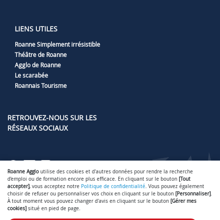
LIENS UTILES
Roanne Simplement irrésistible
Théâtre de Roanne
Agglo de Roanne
Le scarabée
Roannais Tourisme
RETROUVEZ-NOUS SUR LES
RÉSEAUX SOCIAUX
Lien vers notre page Facebook
Lien vers notre page LinkedIn
Lien vers notre page Instag
Lien vers notre page Yout
Roanne Agglo
utilise des cookies et d'autres données pour rendre la recherche
d'emploi ou de formation encore plus efficace. En cliquant sur le bouton
[Tout
accepter]
, vous acceptez notre
Politique de confidentialité
. Vous pouvez également
choisir de refuser ou personnaliser vos choix en cliquant sur le bouton
[Personnaliser]
.
À tout moment vous pouvez changer d'avis en cliquant sur le bouton
[Gérer mes
Gérer mes cookies
Mentions légales
-
-
cookies]
situé en pied de page.
Conditions générales d'utilisation
Politique de confidentialité
-
- ©