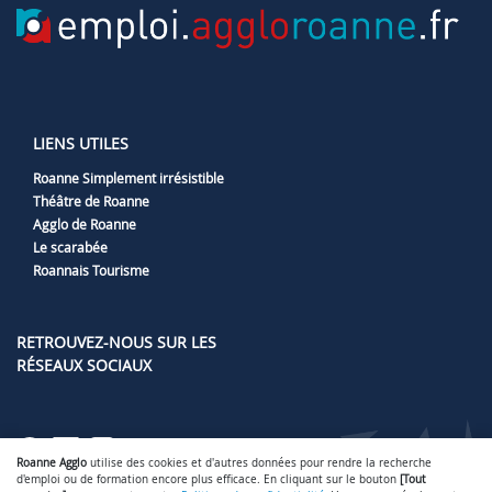
LIENS UTILES
Roanne Simplement irrésistible
Théâtre de Roanne
Agglo de Roanne
Le scarabée
Roannais Tourisme
RETROUVEZ-NOUS SUR LES
RÉSEAUX SOCIAUX
Lien vers notre page Facebook
Lien vers notre page LinkedIn
Lien vers notre page Instag
Lien vers notre page Yout
Roanne Agglo
utilise des cookies et d'autres données pour rendre la recherche
d'emploi ou de formation encore plus efficace. En cliquant sur le bouton
[Tout